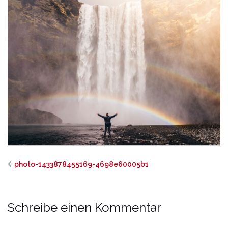
photo-1433878455169-4698e60005b1
Schreibe einen Kommentar