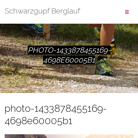
Zum
Schwarzgupf Berglauf
Inhalt
springen
PHOTO-1433878455169-
4698E60005B1
photo-1433878455169-
4698e60005b1