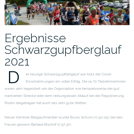
Ergebnisse
Schwarzgupfberglauf
2021
D
er heurige Schwarzgupfberglauf war trotz der Covid-
Einschränkungen ein voller Erfolg. Die ca 70 TeilnehmerInnen
waren sehr begeistert von der Organisation wie beispielsweise der gut
markierten Strecke oder dem reibungslosen Ablauf bei der Registrierung.
Positiv beigetragen hat auch das sehr gute Wetter.
Neuer Kärntner Berglaufmeister wurde Bruno Schumi (0:50:05), bei den
Frauen gewann Barbara Bischof (0:57:30).