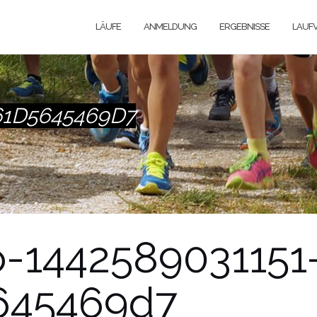
LÄUFE
ANMELDUNG
ERGEBNISSE
LAUFV
61D5645469D7
o-1442589031151
645469d7