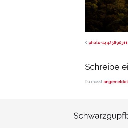
photo-1442589031
Schreibe 
Du musst
angemeldet
Schwarzgupfbe