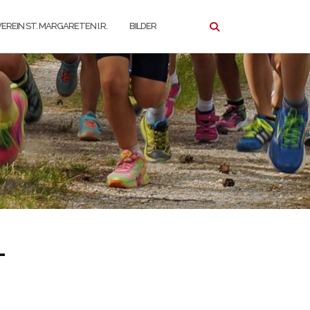
EREIN ST. MARGARETEN I.R.
BILDER
-