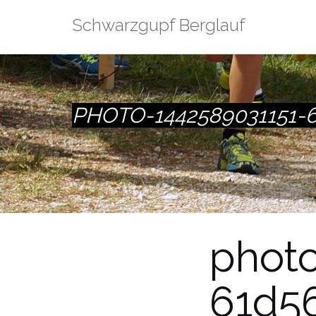
Zum
Schwarzgupf Berglauf
Inhalt
springen
PHOTO-1442589031151-
phot
61d5