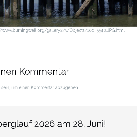
p://www.burningwell.org/gallery2/v/Objects/100_5540.JPG.html
einen Kommentar
sein, um einen Kommentar abzugeben.
rglauf 2026 am 28. Juni!